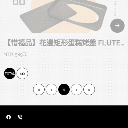
【惜福品】花邊矩形蛋糕烤盤 FLUTED FLAN RECT LB 32*21.5*3.1 CM
NTD. 589元
10
TOTAL
(current)
«
‹
1
›
»