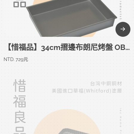
【惜福品】34cm摺邊布朗尼烤盤 OBLONG PAN FOLDED 34*23*5 CM
NTD. 729元