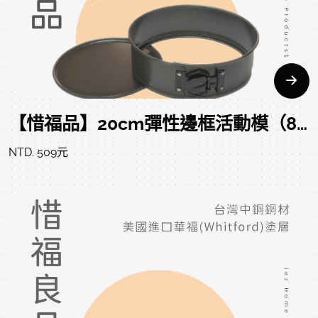
【惜福品】20cm彈性邊框活動模（8吋） SPRINGFORM PAN 21.7*7 CM
NTD. 509元