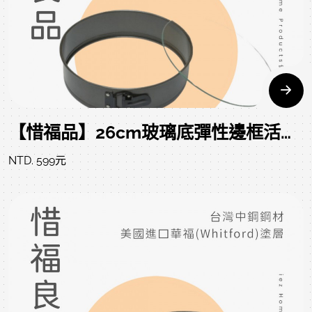
【惜福品】26cm玻璃底彈性邊框活動模（10吋） SPRINGFORM PAN/ GLASS BASE 26.5*7 CM
NTD. 599元