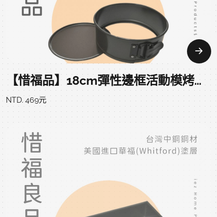
【惜福品】18cm彈性邊框活動模烤盤（7吋） SPRINGFORM PAN 19*7 CM
NTD. 469元