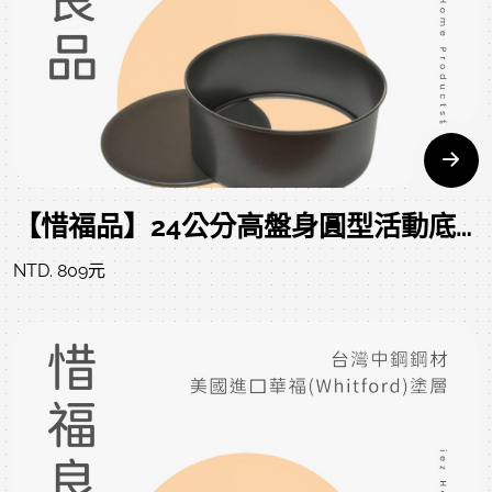
【惜福品】24公分高盤身圓型活動底烤盤(9吋) ROUND CAKE PAN LB 24*9.8 CM
NTD. 809元