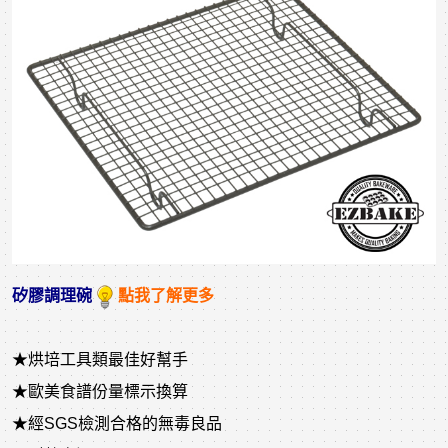
矽膠調理碗
點我了解更多
★烘培工具類最佳好幫手
★歐美食譜份量標示換算
★經SGS檢測合格的無毒良品