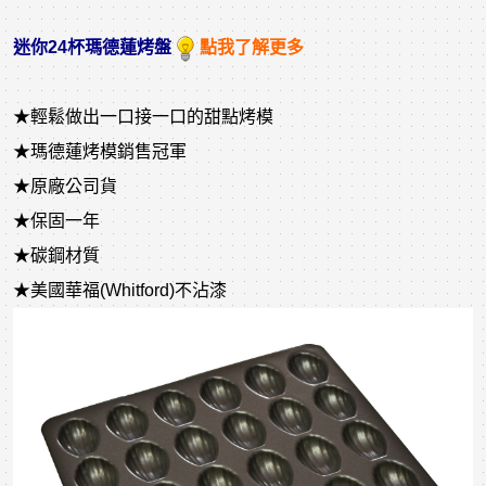
迷你24杯瑪德蓮烤盤
點我了解更多
★輕鬆做出一口接一口的甜點烤模
★瑪德蓮烤模銷售冠軍
★原廠公司貨
★保固一年
★碳鋼材質
★美國華福(Whitford)不沾漆