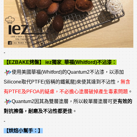
-
【EZBAKE烤盤】 iez獨家_華福(Whitford)不沾漆：
使用美國華福(Whitford)的Quantum2不沾漆，以添加
Silicone取代PTFE(俗稱的鐵氟龍)來使其達到不沾性，
無含
有PTFE及PFOA的疑慮，不必擔心塗層破掉產生毒素問題
。
Quantum2因其為雙層塗層，所以較單層塗層可更
有效的
對抗擦傷，耐磨及不沾性都更佳
。
-
【烘焙小幫手：】