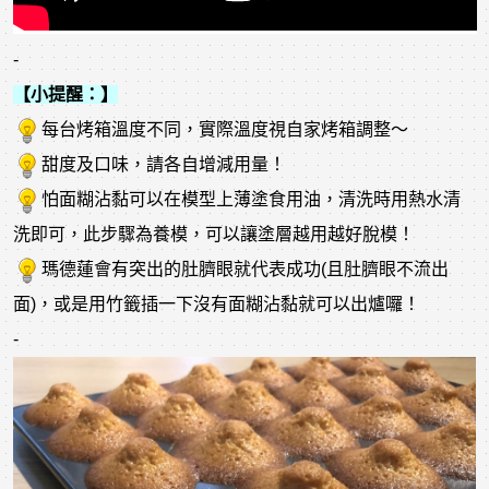
-
【小提醒：】
每台烤箱溫度不同，實際溫度視自家烤箱調整～
甜度及口味，請各自增減用量！
怕面糊沾黏可以在模型上薄塗食用油，清洗時用熱水清
洗即可，此步驟為養模，可以讓塗層越用越好脫模！
瑪德蓮會有突出的肚臍眼就代表成功(且肚臍眼不流出
面)，或是用竹籤插一下沒有面糊沾黏就可以出爐囉！
-