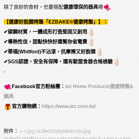
除了良好的食材，也要搭配
健康環保的器具
唷
【健康好脫膜烤盤「EZBAKE®健康烤盤」】：
✔碳鋼材質，一體成形打造堅固又耐用
✔導熱性佳，甜點快快好還幫你省電費
✔華福(Whitford)不沾漆，抗摩擦又好脫模
✔SGS認證，安全有保障，還有歐盟食器合格檢驗
-
Facebook官方粉絲團：
iez Home Products健康烤盤&
鍋具
官方購物網：
https://www.iez.com.tw/
附件：
1-1.jpg
dc8ed7bd568eb7d2.jpg
dc8ed736bffd4334.jpg
146172781959.jpg
6-1.jpg
5-1.jpg