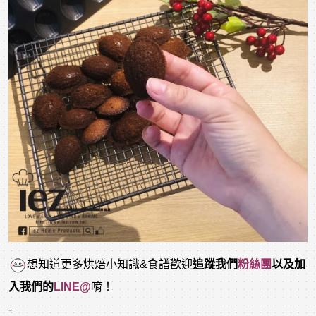
想知道更多烘焙小知識&食譜歡迎
追蹤我們
粉絲團
以及加
入我們的
LINE@
唷！
-