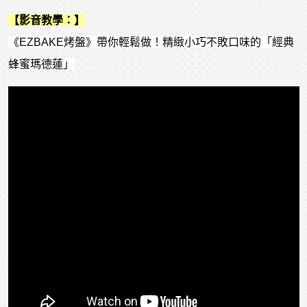
【影音教學：】
《EZBAKE烤盤》帶你輕鬆做！精緻小巧不敗口味的「經典
蜂蜜瑪德蓮」