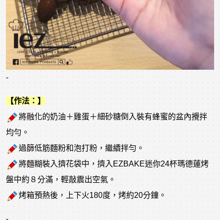
-
【作法：】
將融化的奶油＋雞蛋＋細砂糖倒入裝有蜂蜜的盆內攪拌
均勻。
過篩低筋麵粉和泡打粉，繼續拌勻。
將麵糊裝入擠花袋中，擠入EZBAKE迷你24杯瑪德蓮烤
盤中約８分滿，輕敲震出空氣。
烤箱預熱後，上下火180度，烤約20分鐘。
-