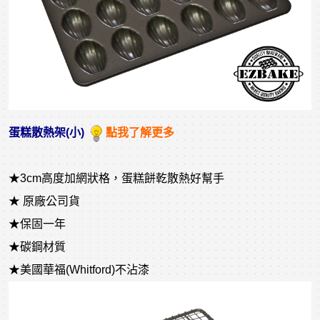
蛋糕散熱架(小)
點我了解更多
★3cm高度加網狀格，蛋糕餅乾散熱好幫手
★ 原廠公司貨
★保固一年
★碳鋼材質
★美國華福(Whitford)不沾漆