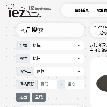
回到首頁
關於我
iez
商品搜索
迷你烤
我們所提
分類
在收到貨
屬性
屬性二
價格區間
~
送出
重啟