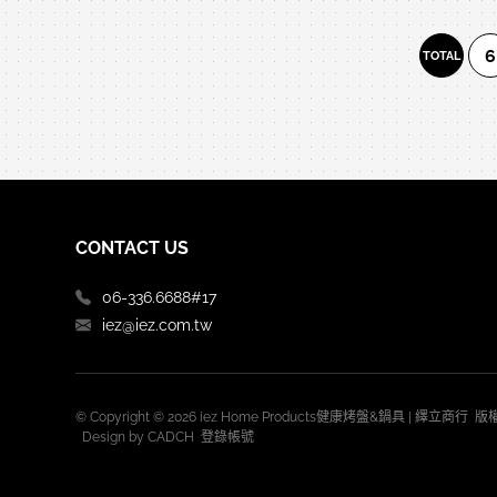
6
TOTAL
CONTACT US
06-336.6688#17
iez@iez.com.tw
© Copyright © 2026 iez Home Products健康烤盤&鍋具 | 繹立商行
Design by
CADCH
登錄帳號