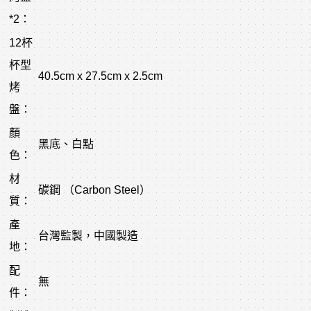
*2：
12杯
杯型
40.5cm x 27.5cm x 2.5cm
烤
盤：
顏
黑底、白點
色：
材
碳鋼 （Carbon Steel）
質：
產
台灣監製，中國製造
地：
配
無
件：