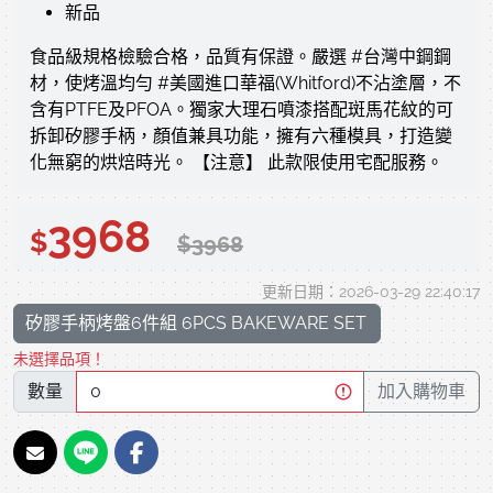
新品
食品級規格檢驗合格，品質有保證。嚴選 #台灣中鋼鋼
材，使烤溫均勻 #美國進口華福(Whitford)不沾塗層，不
含有PTFE及PFOA。獨家大理石噴漆搭配斑馬花紋的可
拆卸矽膠手柄，顏值兼具功能，擁有六種模具，打造變
化無窮的烘焙時光。 【注意】 此款限使用宅配服務。
3968
$
$3968
更新日期：2026-03-29 22:40:17
矽膠手柄烤盤6件組 6PCS BAKEWARE SET
未選擇品項！
數量
加入購物車