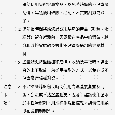
請勿使用尖銳金屬物品，以免將烤盤的不沾塗層
刮傷，建議使用矽膠、尼龍、木質的刮刀或鏟
子。
請勿長時間將烘烤過或未烘烤的產品（麵糰、蛋
糕等）留在烤盤內，因累積在產品中的濕氣、糖
分和澱粉會腐蝕及氧化不沾塗層底部的金屬材
料。
盡量避免烤盤碰撞和磨擦，收納及拿取時，請垂
直的上下取放，勿從用抽取的方式，以免造成不
沾塗層磨損或刮傷。
注意
不沾塗層烤盤勿長時間使用高溫蒸氣蒸煮及清
事
潔，易造成不沾塗層起皮、脫落；建議使用溫水
項：
加中性清潔劑，用泡棉手洗後擦乾，請勿使用菜
瓜布或鋼刷刷洗。