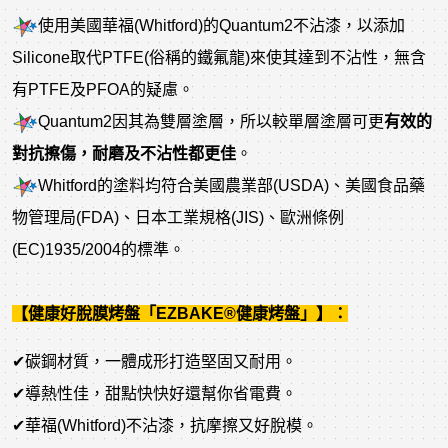
使用美國華福(Whitford)的Quantum2不沾漆，以添加
Silicone取代PTFE(俗稱的鐵氟龍)來使其達到不沾性，無含
有PTFE及PFOA的疑慮。
Quantum2因其為雙層塗層，所以較單層塗層可更
有效的
對抗擦傷，耐磨及不沾性都更佳
。
Whitford的塗料均符合美國農業部(USDA)、美國食品藥
物管理局(FDA)、日本工業規格(JIS)、歐洲條例
(EC)1935/2004的標準。
【健康好脫膜烤盤「EZBAKE®健康烤盤」】：
✔碳鋼材質，一體成形打造堅固又耐用。
✔導熱性佳，甜點快快好還幫你省電費。
✔華福(Whitford)不沾漆，抗摩擦又好脫模。