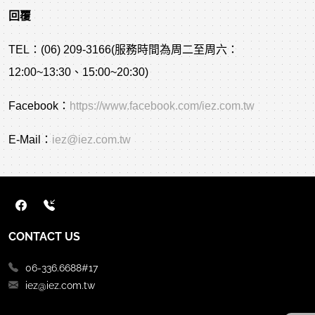
回覆
TEL：(06) 209-3166(服務時間為周二至周六：
12:00~13:30、15:00~20:30)
Facebook：
https://www.facebook.com/iez.com.tw
E-Mail：
iez@iez.com.tw
CONTACT US
06-336.6688#17
iez@iez.com.tw