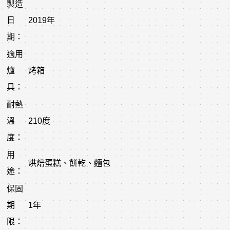
製造
日
2019年
期：
適用
爐
烤箱
具：
耐熱
溫
210度
度：
用
烘焙蛋糕、餅乾、麵包
途：
保固
期
1年
限：