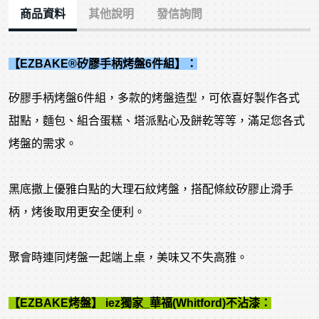
商品資料
其他說明
發信詢問
【EZBAKE®矽膠手柄烤盤6件組】：
矽膠手柄烤盤6件組，多款的烤盤造型，可依喜好製作各式
甜點，麵包、組合蛋糕、塔派點心及餅乾等等，滿足您各式
烤盤的需求。
黑底撒上優雅白點的大理石紋烤盤，搭配條紋矽膠止滑手
柄，烤後取用更安全便利。
聚會時連同烤盤一起端上桌，美味又不失高雅。
【EZBAKE烤盤】 iez獨家_華福(Whitford)不沾漆：