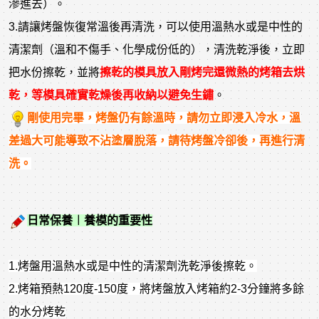
滲進去）。
3.請讓烤盤恢復常溫後再清洗，可以使用溫熱水或是中性的
清潔劑（溫和不傷手、化學成份低的），清洗乾淨後，立即
把水份擦乾，並將
擦乾的模具放入剛烤完還微熱的烤箱去烘
乾，等模具確實乾燥後再收納以避免生鏽
。
剛使用完畢，烤盤仍有餘溫時，請勿立即浸入冷水，溫
差過大可能導致不沾塗層脫落，請待烤盤冷卻後，再進行清
洗。
日常保養︱
養模的重要性
1.烤盤用溫熱水或是中性的清潔劑洗乾淨後擦乾。
2.烤箱預熱120度-150度，將烤盤放入烤箱約2-3分鐘將多餘
的水分烤乾