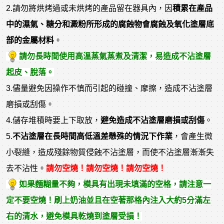
2.請勿將烘烤過或未烘烤的產品留在器具內，因
積累在產品
中的濕氣、糖分和澱粉所形成的腐蝕物會腐蝕及氧化塗層底
部的金屬材料
。
請勿長時間使用高溫蒸氣蒸煮及清潔，易造成不沾塗層
起皮、脫落。
3.儘量避免因操作不慎而引起的碰撞、摩擦，造成不沾塗層
磨損或刮傷。
4.儲存堆積時要上下取放，
避免造成不沾塗層磨損或刮傷
。
5.
不沾塗層在長時間高低溫差懸殊的情況下作業
，會產生微
小裂縫，造成殘餘物質侵蝕不沾塗層，而使不沾塗層漸漸失
去不沾性。
請勿空燒！請勿空燒！請勿空燒！
如果麵糊量不夠，模具有出現未填滿的空格，請注意一
定不要空燒！刷上奶油並且在空著那格內注入大約5分滿左
右的清水，避免模具乾燒到塗層受損！