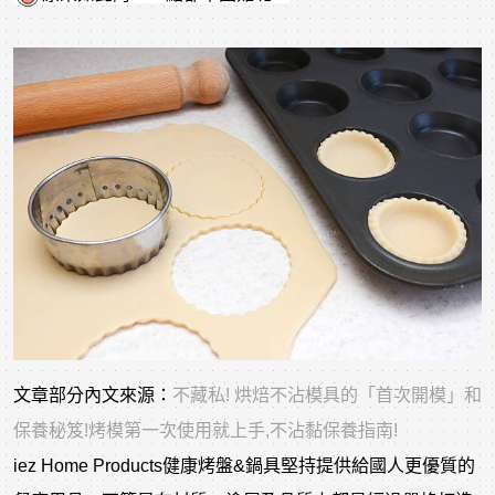
文章部分內文來源：
不藏私! 烘焙不沾模具的「首次開模」和
保養秘笈!烤模第一次使用就上手,不沾黏保養指南!
iez Home Products健康烤盤&鍋具堅持提供給國人更優質的