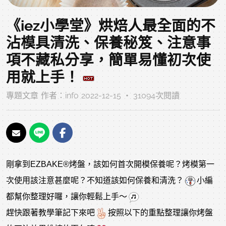
《iez小學堂》烘焙人最全面的不
沾模具清洗、保養秘笈、注意事
項不藏私分享，簡單易懂初次使
用就上手！
專題文章
作者：
info
2022-12-15 ‧ 31094次閱讀
剛拿到EZBAKE®烤盤，該如何首次開模保養呢？烤模第一
次使用該注意甚麼呢？不知道該如何保養和清洗？
小編
都幫你整理好囉，讓你輕鬆上手～
趕快跟著教學筆記下來吧
按照以下的重點整理讓你烤盤