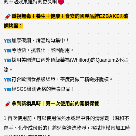
的不沾效果維持的更久唷
重視無毒＋養生＋健康＋食安的國產品牌EZBAKE®碳
鋼烤盤：
加厚碳鋼，烤溫均勻集中！
導熱快，抗氧化，堅固耐用。
採用美國進口內外頂級華福(Whitford)的Quantum2不沾
漆。
符合歐洲食品级認證，密度高做工精緻好脫模。
經SGS檢測合格的無毒良品！
拿到新模具時︱第一次使用前的開模保養
1.首次使用前，可以使用溫熱水或是中性的清潔劑（溫和不
傷手、化學成份低的）將烤盤清洗乾淨，擦拭掉模具加工時