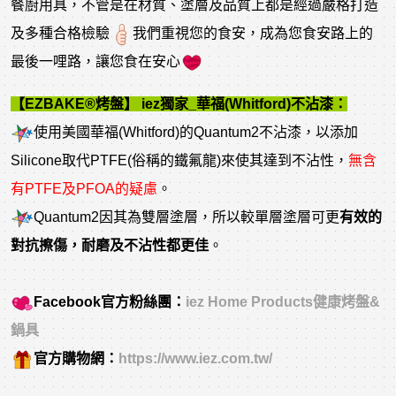
餐廚用具，不管是在材質、塗層及品質上都是經過嚴格打造
及多種合格檢驗
我們重視您的食安，成為您食安路上的
最後一哩路，讓您食在安心
【EZBAKE
®
烤盤】 iez獨家_華福(Whitford)不沾漆：
使用美國華福(Whitford)的Quantum2不沾漆，以添加
Silicone取代PTFE(俗稱的鐵氟龍)來使其達到不沾性，
無含
有PTFE及PFOA的疑慮
。
Quantum2因其為雙層塗層，所以較單層塗層可更
有效的
對抗擦傷，耐磨及不沾性都更佳
。
Facebook官方粉絲團：
iez Home Products健康烤盤&
鍋具
官方購物網：
https://www.iez.com.tw/