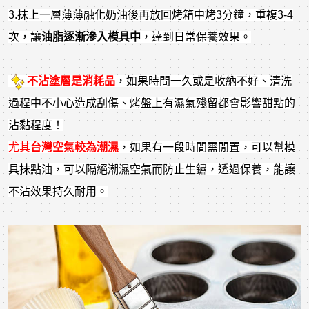
3.抹上一層薄薄融化奶油後再放回烤箱中烤3分鐘，重複3-4
次，讓
油脂逐漸滲入模具中
，達到日常保養效果。
不沾塗層是消耗品
，如果時間一久或是收納不好、清洗
過程中不小心造成刮傷、烤盤上有濕氣殘留都會影響甜點的
沾黏程度！
尤其
台灣空氣較為潮濕
，如果有一段時間需閒置，可以幫模
具抹點油，可以隔絕潮濕空氣而防止生鏽，透過保養，能讓
不沾效果持久耐用。