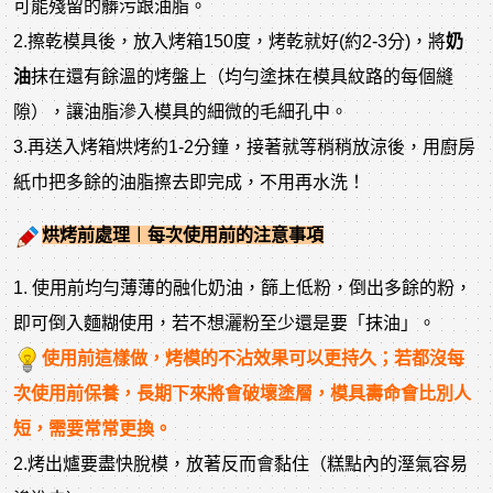
可能殘留的髒污跟油脂。
2.擦乾模具後，放入烤箱150度，烤乾就好(約2-3分)，將
奶
油
抹在還有餘溫的烤盤上（均勻塗抹在模具紋路的每個縫
隙），讓油脂滲入模具的細微的毛細孔中。
3.再送入烤箱烘烤約1-2分鐘，接著就等稍稍放涼後，用廚房
紙巾把多餘的油脂擦去即完成，不用再水洗！
烘烤前處理︱每次使用前的注意事項
1. 使用前均勻薄薄的融化奶油，篩上低粉，倒出多餘的粉，
即可倒入麵糊使用，若不想灑粉至少還是要「抹油」。
使用前這樣做，烤模的不沾效果可以更持久；若都沒每
次使用前保養，長期下來將會破壞塗層，模具壽命會比別人
短，需要常常更換。
2.烤出爐要盡快脫模，放著反而會黏住（糕點內的溼氣容易