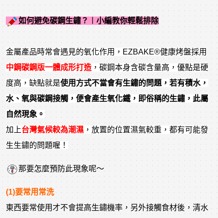
如何避免碳鋼生鏽？︱小編教你輕鬆排除
金屬產品時常會遇見的氧化作用，EZBAKE®健康烤盤採用
中鋼碳鋼版一體成形打造
，碳鋼本身含碳含量高，優點是硬
度高，缺點就是
使用方式不當會有生鏽的問題，若有積水，
水、氧與碳鋼接觸，便會產生氧化鐵，即俗稱的生鏽，此屬
自然現象。
加上
台灣氣候較為潮濕
，放置的位置濕氣較重，都有可能發
生生鏽的問題喔！
那要怎麼預防此現象呢～
(1)要常用常洗
東西要常使用才不會提高生鏽機率，另外接觸食材後，清水