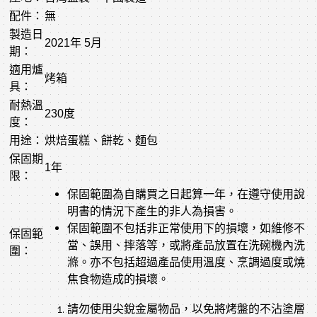
配件：
無
製造日
2021年 5月
期：
適用爐
烤箱
具：
耐熱溫
230度
度：
用途：
烘焙蛋糕、餅乾、麵包
保固期
1年
限：
保固範圍為自購買之日起算一年，在遵守使用說
明書的情況下產生的非人為損害。
保固範圍不包括非正常使用下的損壞，如維修不
保固範
當、誤用、摔落等，或將產品放置在洗碗機內洗
圍：
滌。亦不包括超過產品使用溫度、烹調過度或燒
焦食物造成的損壞。
請勿使用尖銳金屬物品，以免將烤盤的不沾塗層