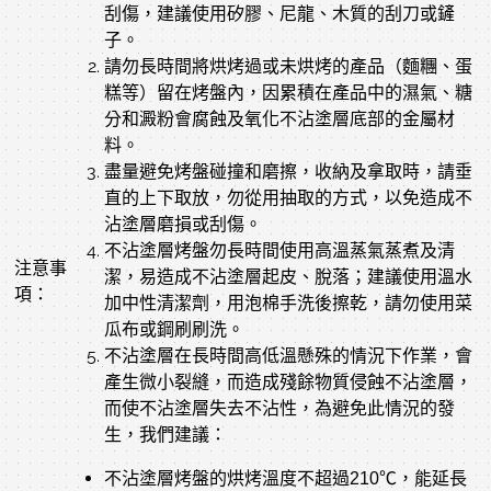
刮傷，建議使用矽膠、尼龍、木質的刮刀或鏟
子。
請勿長時間將烘烤過或未烘烤的產品（麵糰、蛋
糕等）留在烤盤內，因累積在產品中的濕氣、糖
分和澱粉會腐蝕及氧化不沾塗層底部的金屬材
料。
盡量避免烤盤碰撞和磨擦，收納及拿取時，請垂
直的上下取放，勿從用抽取的方式，以免造成不
沾塗層磨損或刮傷。
不沾塗層烤盤勿長時間使用高溫蒸氣蒸煮及清
注意事
潔，易造成不沾塗層起皮、脫落；建議使用溫水
項：
加中性清潔劑，用泡棉手洗後擦乾，請勿使用菜
瓜布或鋼刷刷洗。
不沾塗層在長時間高低溫懸殊的情況下作業，會
產生微小裂縫，而造成殘餘物質侵蝕不沾塗層，
而使不沾塗層失去不沾性，為避免此情況的發
生，我們建議：
不沾塗層烤盤的烘烤溫度不超過210℃，能延長