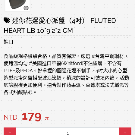
迷你花邊愛心派盤（4吋） FLUTED
HEART LB 10*9.2*2 CM
進口
食品級規格檢驗合格，品質有保證。嚴選 #台灣中鋼鋼材，
使烤溫均勻 #美國進口華福(Whitford)不沾塗層，不含有
PTFE及PFOA。好拿握的圓弧花邊不割手，4吋大小的心型
造型派塔烤盤搭配波浪邊摺，稍深的設計可裝填內餡，活動
底讓脫模更加便利。適合製作蘋果派、草莓塔或法式鹹派等
各式甜鹹點心。
179
NTD.
元