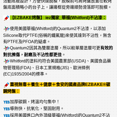
活動底板設計，方便快速脫模，脫模前可將烤盤放置在較烤
盤底面積略小的台子上，讓邊框從旁邊順勢滑落即可脫模。
【EZBAKE烤盤】 iez獨家_華福(Whitford)不沾漆：
使用美國華福(Whitford)的Quantum2不沾漆，以添加
Silicone取代PTFE(俗稱的鐵氟龍)來使其達到不沾性，無含
有PTFE及PFOA的疑慮。
Quantum2因其為雙層塗層，所以較單層塗層可更
有效的
對抗擦傷，耐磨及不沾性都更佳
。
Whitford的塗料均符合美國農業部(USDA)、美國食品藥
物管理局(FDA)、日本工業規格(JIS)、歐洲條例
(EC)1935/2004的標準。
重視無毒＋養生＋健康＋食安的國產品牌EZBAKE®碳
鋼烤盤：
加厚碳鋼，烤溫均勻集中！
導熱快，抗氧化，堅固耐用。
採用美國進口內外頂級華福(Whitford)的Quantum2不沾