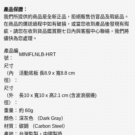
產品保證：
我們所提供的商品是全新正品，拒絕販售仿冒品及瑕疵品。
在商品的運送過程中如有破損，或當您收到產品後發現有瑕
疵，請您在收到貨品鑑賞期七日內與客服中心聯絡，我們將
儘快為您處理。
產品編
MINIFLNLB-HRT
號：
尺寸
（內
活動底板 長8.9 x 寬8.8 cm
徑）：
尺寸
（外
長10 x 寬10 x 高2.1 cm (含波浪摺邊)
徑）：
重量：
約 60g
顏色：
深灰色 （Dark Gray）
材質：
碳鋼 （Carbon Steel）
產地：
台灣監製，中國製造