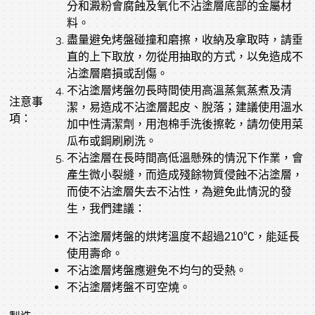
分和澱粉會腐蝕及氧化不沾塗層底部的金屬材
料。
盡量避免烤盤碰撞和磨擦，收納及拿取時，請垂
直的上下取放，勿從用抽取的方式，以免造成不
沾塗層磨損或刮傷。
不沾塗層烤盤勿長時間使用高溫蒸氣蒸煮及清
注意事
潔，易造成不沾塗層起皮、脫落；建議使用溫水
項：
加中性清潔劑，用泡棉手洗後擦乾，請勿使用菜
瓜布或鋼刷刷洗。
不沾塗層在長時間高低溫懸殊的情況下作業，會
產生微小裂縫，而造成殘餘物質侵蝕不沾塗層，
而使不沾塗層失去不沾性，為避免此情況的發
生，我們建議：
不沾塗層烤盤的烘烤溫度不超過210℃，能延長
使用壽命。
不沾塗層烤盤應避免不均勻的受熱。
不沾塗層烤盤不可空燒。