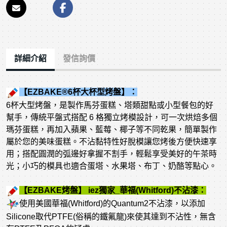
詳細介紹
發信詢價
【EZBAKE®6杯大杯型烤盤】：
6杯大型烤盤，是製作馬芬蛋糕、塔類甜點或小型餐包的好
幫手，傳統平盤式搭配 6 格獨立烤模設計，可一次烘焙多個
瑪芬蛋糕，再加入蘋果、藍莓、椰子等不同乾果，簡單製作
屬於您的美味蛋糕。不沾黏特性好脫模讓您烤後方便快速享
用；搭配圓潤的弧邊好拿握不割手，輕鬆享受美好的午茶時
光；小巧的模具也適合蛋塔、水果塔、布丁、奶酪等點心。
【EZBAKE烤盤】 iez獨家_華福(Whitford)不沾漆：
使用美國華福(Whitford)的Quantum2不沾漆，以添加
Silicone取代PTFE(俗稱的鐵氟龍)來使其達到不沾性，無含