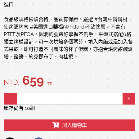
進口
食品級規格檢驗合格，品質有保證。嚴選 #台灣中鋼鋼材，
使烤溫均勻 #美國進口華福(Whitford)不沾塗層，不含有
PTFE及PFOA。圓潤的弧邊好拿握不割手，平盤式搭配6格
獨立烤模設計，可一次烘焙多個瑪芬，填入內餡或是加入各
式果乾，即可打造不同風味的杯子蛋糕，亦適合烘烤甜鹹派
塔、餡餅、約克郡布丁、肉桂捲。
659
NTD.
元
庫存尚有 10組
加入購物車