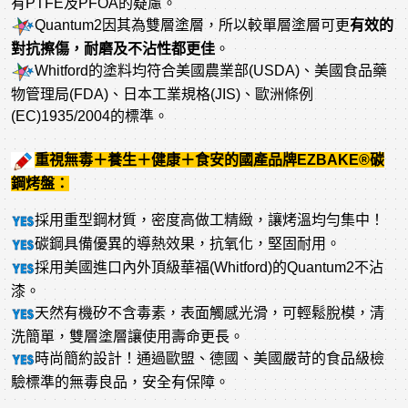
有PTFE及PFOA的疑慮。
Quantum2因其為雙層塗層，所以較單層塗層可更
有效的
對抗擦傷，耐磨及不沾性都更佳
。
Whitford的塗料均符合美國農業部(USDA)、美國食品藥
物管理局(FDA)、日本工業規格(JIS)、歐洲條例
(EC)1935/2004的標準。
重視無毒＋養生＋健康＋食安的國產品牌EZBAKE®碳
鋼烤盤：
採用重型鋼材質，密度高做工精緻，讓烤溫均勻集中！
碳鋼具備優異的導熱效果，抗氧化，堅固耐用。
採用美國進口內外頂級華福(Whitford)的Quantum2不沾
漆。
天然有機矽不含毒素，表面觸感光滑，可輕鬆脫模，清
洗簡單，雙層塗層讓使用壽命更長。
時尚簡約設計！通過歐盟、德國、美國嚴苛的食品級檢
驗標準的無毒良品，安全有保障。