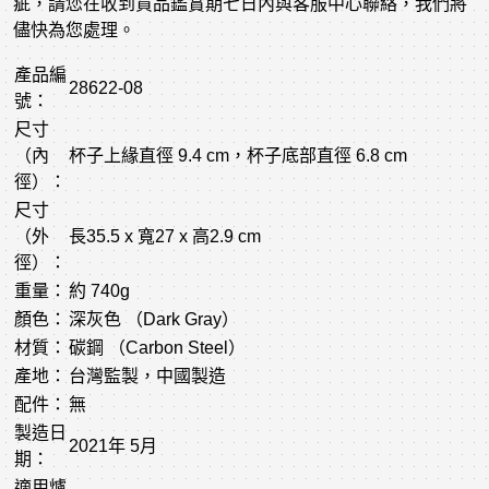
疵，請您在收到貨品鑑賞期七日內與客服中心聯絡，我們將
儘快為您處理。
產品編
28622-08
號：
尺寸
（內
杯子上緣直徑 9.4 cm，杯子底部直徑 6.8 cm
徑）：
尺寸
（外
長35.5 x 寬27 x 高2.9 cm
徑）：
重量：
約 740g
顏色：
深灰色 （Dark Gray）
材質：
碳鋼 （Carbon Steel）
產地：
台灣監製，中國製造
配件：
無
製造日
2021年 5月
期：
適用爐