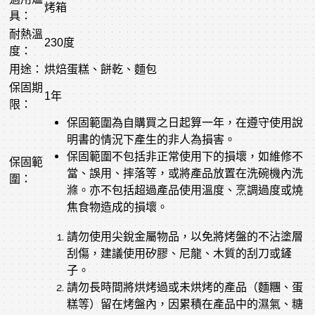
烤箱
具：
耐熱溫
230度
度：
用途：
烘焙蛋糕、餅乾、麵包
保固期
1年
限：
保固範圍為自購買之日起算一年，在遵守使用說
明書的情況下產生的非人為損害。
保固範圍不包括非正常使用下的損壞，如維修不
保固範
當、誤用、摔落等，或將產品放置在洗碗機內洗
圍：
滌。亦不包括超過產品使用溫度、烹調過度或燒
焦食物造成的損壞。
請勿使用尖銳金屬物品，以免將烤盤的不沾塗層
刮傷，建議使用矽膠、尼龍、木質的刮刀或鏟
子。
請勿長時間將烘烤過或未烘烤的產品（麵糰、蛋
糕等）留在烤盤內，因累積在產品中的濕氣、糖